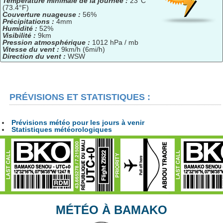
Température minimale de la journée :
23°C
(73.4°F)
Couverture nuageuse :
56%
Précipitations :
4mm
Humidité :
52%
Visibilité :
9km
Pression atmosphérique :
1012 hPa / mb
Vitesse du vent :
9km/h (6mi/h)
Direction du vent :
WSW
PRÉVISIONS ET STATISTIQUES :
Prévisions météo pour les jours à venir
Statistiques météorologiques
MÉTÉO À BAMAKO