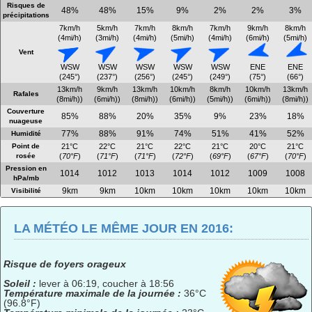
Risques de
48%
48%
15%
9%
2%
2%
3%
précipitations
7km/h
5km/h
7km/h
8km/h
7km/h
9km/h
8km/h
(4mi/h)
(3mi/h)
(4mi/h)
(5mi/h)
(4mi/h)
(6mi/h)
(5mi/h)
Vent
WSW
WSW
WSW
WSW
WSW
ENE
ENE
(245°)
(237°)
(256°)
(245°)
(249°)
(75°)
(66°)
13km/h
9km/h
13km/h
10km/h
8km/h
10km/h
13km/h
Rafales
(8mi/h))
(6mi/h))
(8mi/h))
(6mi/h))
(5mi/h))
(6mi/h))
(8mi/h))
Couverture
85%
88%
20%
35%
9%
23%
18%
nuageuse
77%
88%
91%
74%
51%
41%
52%
Humidité
Point de
21°C
22°C
21°C
22°C
21°C
20°C
21°C
rosée
(
70°F
)
(
71°F
)
(
71°F
)
(
72°F
)
(
69°F
)
(
67°F
)
(
70°F
)
Pression en
1014
1012
1013
1014
1012
1009
1008
hPa/mb
9km
9km
10km
10km
10km
10km
10km
Visibilité
LA MÉTÉO LE MÊME JOUR EN 2016:
Risque de foyers orageux
Soleil :
lever à 06:19, coucher à 18:56
Température maximale de la journée :
36°C
(96.8°F)