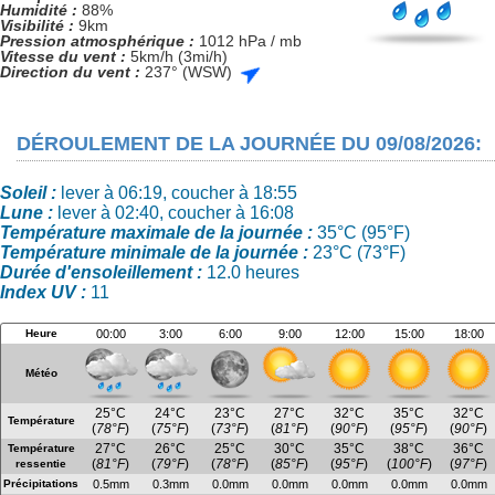
Humidité :
88%
Visibilité :
9km
Pression atmosphérique :
1012 hPa / mb
Vitesse du vent :
5km/h (3mi/h)
Direction du vent :
237° (WSW)
DÉROULEMENT DE LA JOURNÉE DU 09/08/2026:
Soleil :
lever à 06:19, coucher à 18:55
Lune :
lever à 02:40, coucher à 16:08
Température maximale de la journée :
35°C (95°F)
Température minimale de la journée :
23°C (73°F)
Durée d'ensoleillement :
12.0 heures
Index UV :
11
Heure
00:00
3:00
6:00
9:00
12:00
15:00
18:00
Météo
25°C
24°C
23°C
27°C
32°C
35°C
32°C
Température
(
78°F
)
(
75°F
)
(
73°F
)
(
81°F
)
(
90°F
)
(
95°F
)
(
90°F
)
27°C
26°C
25°C
30°C
35°C
38°C
36°C
Température
(
81°F
)
(
79°F
)
(
78°F
)
(
85°F
)
(
95°F
)
(
100°F
)
(
97°F
)
ressentie
Précipitations
0.5mm
0.3mm
0.0mm
0.0mm
0.0mm
0.0mm
0.0mm