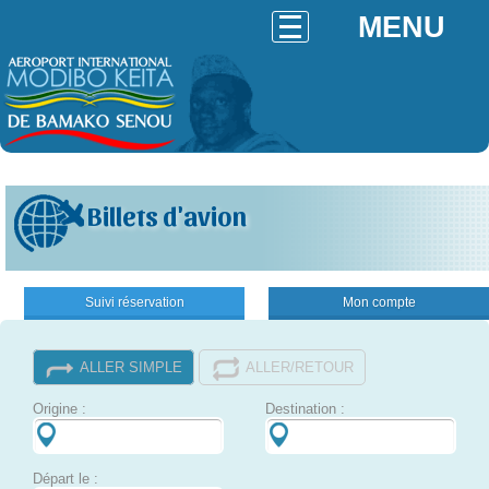
MENU
Billets d'avion
Suivi réservation
Mon compte
ALLER SIMPLE
ALLER/RETOUR
Origine :
Destination :
Départ le :