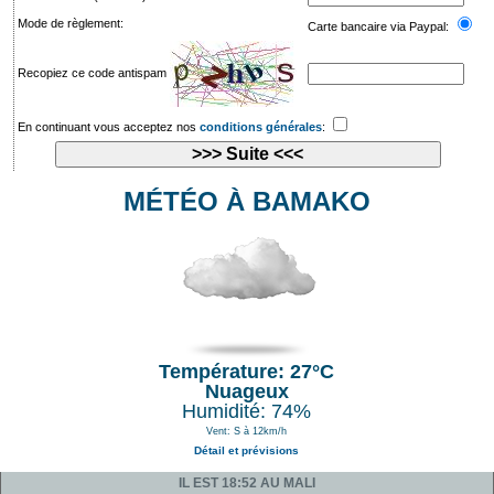
Mode de règlement:
Carte bancaire via Paypal:
Recopiez ce code antispam
En continuant vous acceptez nos
conditions générales
:
MÉTÉO À BAMAKO
Température: 27°C
Nuageux
Humidité: 74%
Vent: S à 12km/h
Détail et prévisions
IL EST 18:52 AU MALI