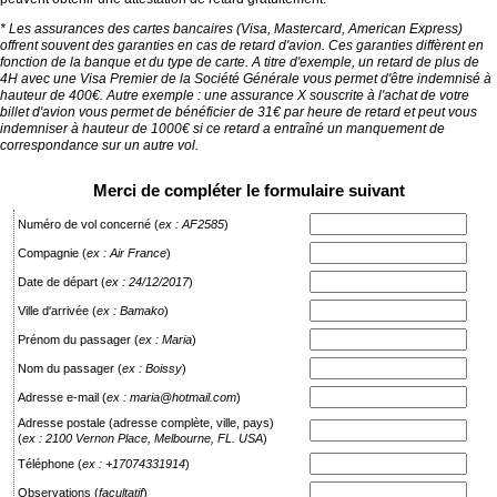
* Les assurances des cartes bancaires (Visa, Mastercard, American Express)
offrent souvent des garanties en cas de retard d'avion. Ces garanties diffèrent en
fonction de la banque et du type de carte. A titre d'exemple, un retard de plus de
4H avec une Visa Premier de la Société Générale vous permet d'être indemnisé à
hauteur de 400€. Autre exemple : une assurance X souscrite à l'achat de votre
billet d'avion vous permet de bénéficier de 31€ par heure de retard et peut vous
indemniser à hauteur de 1000€ si ce retard a entraîné un manquement de
correspondance sur un autre vol.
Merci de compléter le formulaire suivant
Numéro de vol concerné
(
ex : AF2585
)
Compagnie
(
ex : Air France
)
Date de départ
(
ex : 24/12/2017
)
Ville d'arrivée
(
ex : Bamako
)
Prénom du passager
(
ex : Maria
)
Nom du passager
(
ex : Boissy
)
Adresse e-mail
(
ex : maria@hotmail.com
)
Adresse postale (adresse complète, ville, pays)
(
ex : 2100 Vernon Place, Melbourne, FL. USA
)
Téléphone
(
ex : +17074331914
)
Observations
(
facultatif
)