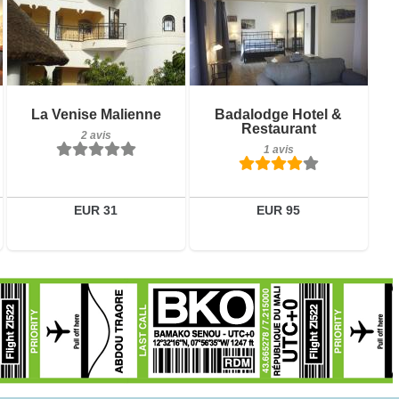
2 avis
1 avis
Détails
Détails
La Venise Malienne
Badalodge Hotel &
Restaurant
2 avis
Réserver
Réserver
1 avis
EUR 31
EUR 95