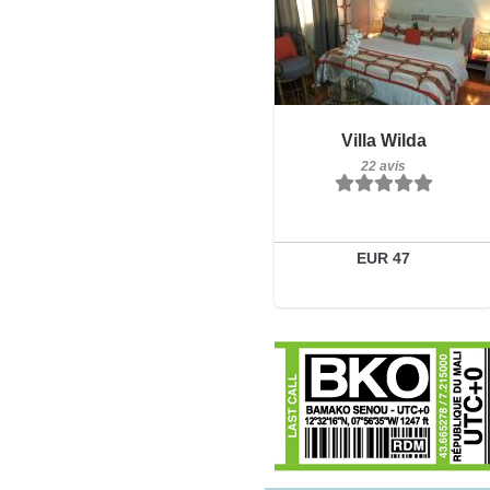
Petit-déjeuner inclus
Villa Wilda
22 avis
22 avis
Détails
Réserver
EUR 47