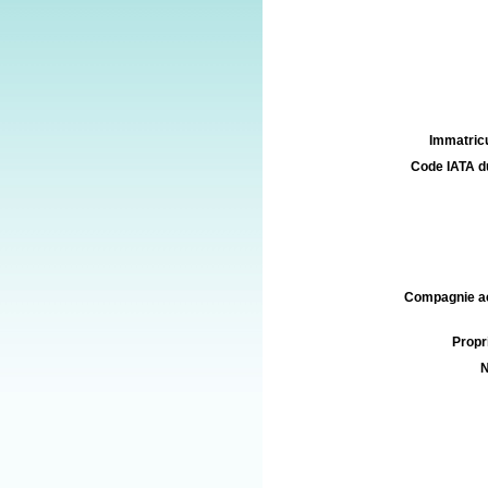
Immatricu
Code IATA d
Compagnie aé
Propri
N