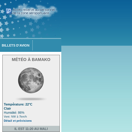
BILLETS D'AVION
MÉTÉO À BAMAKO
Température: 22°C
Clair
Humidité: 86%
Vent: NW à 7km/h
Détail et prévisions
IL EST 11:20 AU MALI