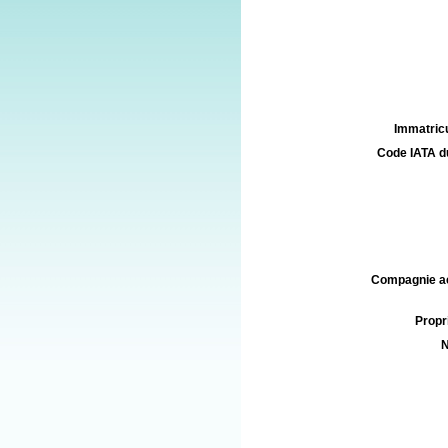
Immatricu
Code IATA d
Compagnie aé
Propri
N