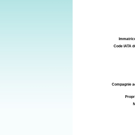
Immatricu
Code IATA d
Compagnie aé
Propri
N