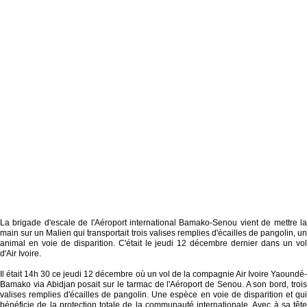
La brigade d'escale de l'Aéroport international Bamako-Senou vient de mettre la
main sur un Malien qui transportait trois valises remplies d'écailles de pangolin, un
animal en voie de disparition. C'était le jeudi 12 décembre dernier dans un vol
d'Air Ivoire.
Il était 14h 30 ce jeudi 12 décembre où un vol de la compagnie Air Ivoire Yaoundé-
Bamako via Abidjan posait sur le tarmac de l'Aéroport de Senou. A son bord, trois
valises remplies d'écailles de pangolin. Une espèce en voie de disparition et qui
bénéficie de la protection totale de la communauté internationale. Avec à sa tête