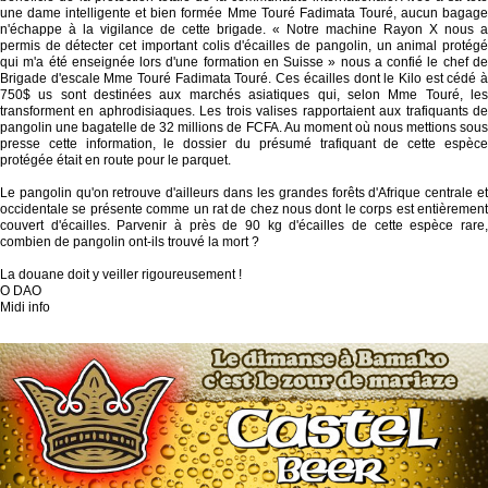
une dame intelligente et bien formée Mme Touré Fadimata Touré, aucun bagage
n'échappe à la vigilance de cette brigade. « Notre machine Rayon X nous a
permis de détecter cet important colis d'écailles de pangolin, un animal protégé
qui m'a été enseignée lors d'une formation en Suisse » nous a confié le chef de
Brigade d'escale Mme Touré Fadimata Touré. Ces écailles dont le Kilo est cédé à
750$ us sont destinées aux marchés asiatiques qui, selon Mme Touré, les
transforment en aphrodisiaques. Les trois valises rapportaient aux trafiquants de
pangolin une bagatelle de 32 millions de FCFA. Au moment où nous mettions sous
presse cette information, le dossier du présumé trafiquant de cette espèce
protégée était en route pour le parquet.
Le pangolin qu'on retrouve d'ailleurs dans les grandes forêts d'Afrique centrale et
occidentale se présente comme un rat de chez nous dont le corps est entièrement
couvert d'écailles. Parvenir à près de 90 kg d'écailles de cette espèce rare,
combien de pangolin ont-ils trouvé la mort ?
La douane doit y veiller rigoureusement !
O DAO
Midi info