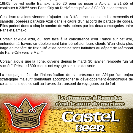
19h05. Le vol quitte Bamako à 20h20 pour se poser à Abidjan à 21h55 et
continuer à 23h55 vers Paris-Orly où l'arrivée est prévue à 08h30 le lendemain.
Ces deux rotations viennent s'ajouter aux 3 fréquences, des lundis, mercredis et
samedis, opérées par Aigle Azur dans le cadre d'un accord de partage de codes.
Elles portent donc à cinq le nombre de vols opérés par les deux compagnies entre
Paris et Bamako.
Corsair et Aigle Azur, qui font face à la concurrence d'Air France sur cet axe,
entendent à travers ce déploiement faire bénéficier leurs clients “d'un choix plus
large en matière de flexibilité et de combinaisons tarifaires au départ de l'aéroport
de Paris-Orly vers le Mali.”
Corsair ajoute que la ligne, ouverte depuis le mardi 30 janvier, remporte “un vif
succès”. Près de 1800 clients ont voyagé sur cette desserte.
La compagnie fait de l'intensification de sa présence en Afrique “un enjeu
stratégique majeur,” souhaitant accompagner le développement économique de
ce continent, que ce soit au travers du transport de voyageurs ou de fret.