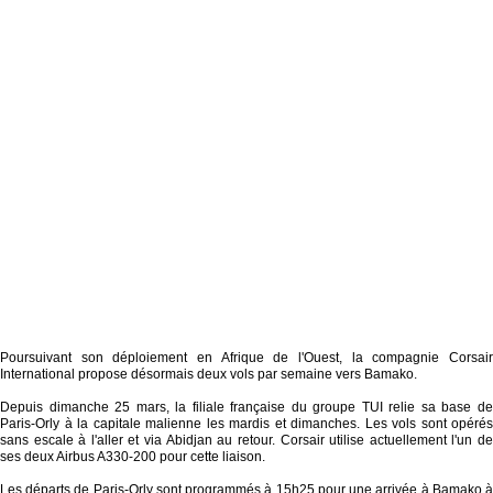
Poursuivant son déploiement en Afrique de l'Ouest, la compagnie Corsair
International propose désormais deux vols par semaine vers Bamako.
Depuis dimanche 25 mars, la filiale française du groupe TUI relie sa base de
Paris-Orly à la capitale malienne les mardis et dimanches. Les vols sont opérés
sans escale à l'aller et via Abidjan au retour. Corsair utilise actuellement l'un de
ses deux Airbus A330-200 pour cette liaison.
Les départs de Paris-Orly sont programmés à 15h25 pour une arrivée à Bamako à