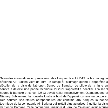
Selon des informations en possession des Afriques, le vol 2J513 de la compagnie
aérienne Air Burkina vient de faire un ratage à l'allumage quand il s'apprêtait à
décoller de la piste de l'aéroport Senou de Bamako. Le pilote de la ligne en
service a détecté une panne technique lorsqu'il s'apprêtait à décoller. Il faisait 9
heures à Bamako et ce vol 2J513 devait rallier respectivement Ouagadougou et
Niamey. Subitement, la nouvelle tomba à bord de l'appareil comme un couperet.
Des sources sécuritaires aéroportuaires ont confirmé aux Afriques la panne
technique de la compagnie Air Burkina qui n'était plus autorisée à quitter la piste
de Senou Bamako. Cette compagnie, membre du groupe Celestair, avait accusé