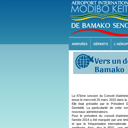
ARRIVÉES
DÉPARTS
L'AÉRO
Vers un 
Bamako
La 47ème session du Conseil d'adminis
tenue le mercredi 25 mars 2015 dans la s
Elle était présidée par le Président 
Dembélé. La particularité de cette s
nouveaux administrateurs.
Pour le président du conseil d'admini
l'année 2014 a été marquée par une timid
et que la fréquentation internationa
améliorée. Ainsi, dira le PDG, une att