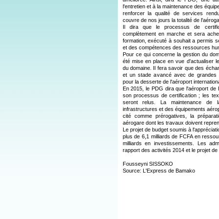
l'entretien et à la maintenance des équi
renforcer la qualité de services ren
couvre de nos jours la totalité de l'aéro
Il dira que le processus de certif
complètement en marche et sera ache
formation, exécuté à souhait a permis se
et des compétences des ressources hu
Pour ce qui concerne la gestion du do
été mise en place en vue d'actualiser 
du domaine. Il fera savoir que des éch
et un stade avancé avec de grandes c
pour la desserte de l'aéroport internati
En 2015, le PDG dira que l'aéroport de
son processus de certification ; les t
seront relus. La maintenance de la
infrastructures et des équipements aéropo
cité comme prérogatives, la préparati
aérogare dont les travaux doivent repren
Le projet de budget soumis à l'appréciat
plus de 6,1 milliards de FCFA en ressour
milliards en investissements. Les ad
rapport des activités 2014 et le projet d
Fousseyni SISSOKO
Source: L'Express de Bamako