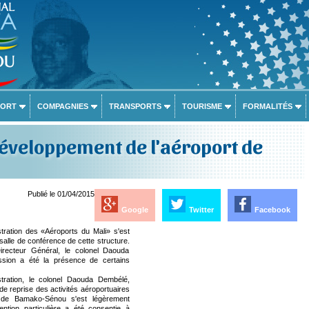
PORT
COMPAGNIES
TRANSPORTS
TOURISME
FORMALITÉS
développement de l'aéroport de
Publié le 01/04/2015
Google
Twitter
Facebook
tration des «Aéroports du Mali» s'est
alle de conférence de cette structure.
Directeur Général, le colonel Daouda
ession a été la présence de certains
stration, le colonel Daouda Dembélé,
e reprise des activités aéroportuaires
le de Bamako-Sénou s'est légèrement
ention particulière a été consentie à