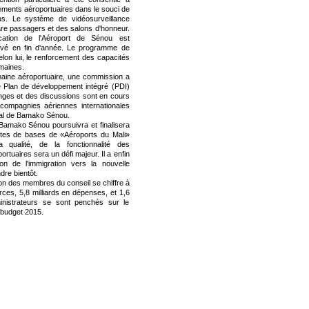
pements aéroportuaires dans le souci de
dus. Le système de vidéosurveillance
gare passagers et des salons d'honneur.
ication de l'Aéroport de Sénou est
vé en fin d'année. Le programme de
lon lui, le renforcement des capacités
maines.
maine aéroportuaire, une commission a
le Plan de développement intégré (PDI)
anges et des discussions sont en cours
ompagnies aériennes internationales
onal de Bamako Sénou.
 Bamako Sénou poursuivra et finalisera
extes de bases de «Aéroports du Mali»
 qualité, de la fonctionnalité des
rtuaires sera un défi majeur. Il a enfin
on de l'immigration vers la nouvelle
dre bientôt.
ion des membres du conseil se chiffre à
ces, 5,8 milliards en dépenses, et 1,6
ministrateurs se sont penchés sur le
e budget 2015.